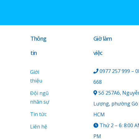
Thông
Giờ làm
tin
việc
0977 257 999 – 0
Giới
thiệu
668
Số 257A6, Nguyễ
Đội ngũ
nhân sự
Lượng, phường Gò 
Tin tức
HCM
Thứ 2 – 6: 8:00 A
Liên hệ
PM