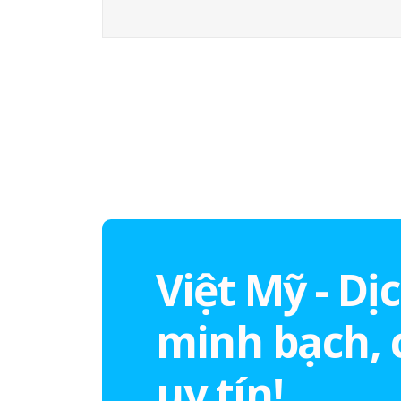
Việt Mỹ - Dị
minh bạch, 
uy tín!