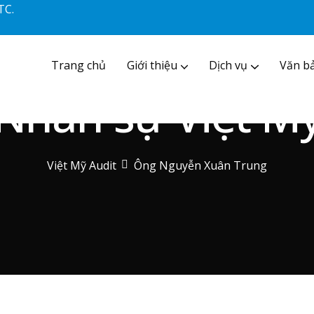
TC.
Trang chủ
Giới thiệu
Dịch vụ
Văn bả
Dịch vụ tư vấn tài chính
Tư vấn mô hình doanh nghiệp
Nhân sự Việt M
Việt Mỹ Audit
Ông Nguyễn Xuân Trung