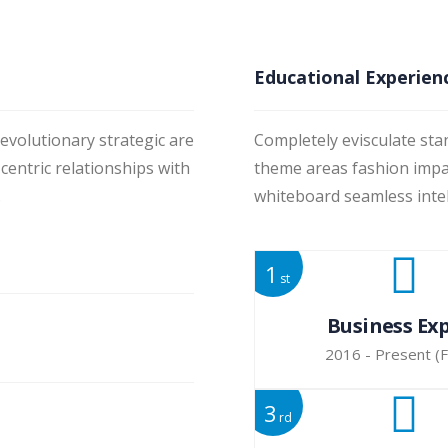
Educational Experien
evolutionary strategic are
Completely evisculate sta
entric relationships with
theme areas fashion impac
.
whiteboard seamless intel
5%